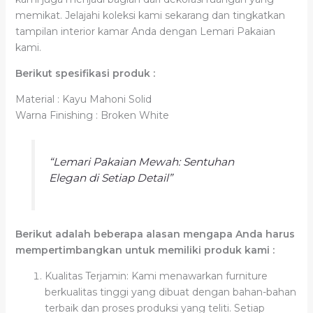
memikat. Jelajahi koleksi kami sekarang dan tingkatkan
tampilan interior kamar Anda dengan Lemari Pakaian
kami.
Berikut spesifikasi produk :
Material : Kayu Mahoni Solid
Warna Finishing : Broken White
“Lemari Pakaian Mewah: Sentuhan
Elegan di Setiap Detail”
Berikut adalah beberapa alasan mengapa Anda harus
mempertimbangkan untuk memiliki produk kami :
Kualitas Terjamin: Kami menawarkan furniture
berkualitas tinggi yang dibuat dengan bahan-bahan
terbaik dan proses produksi yang teliti. Setiap