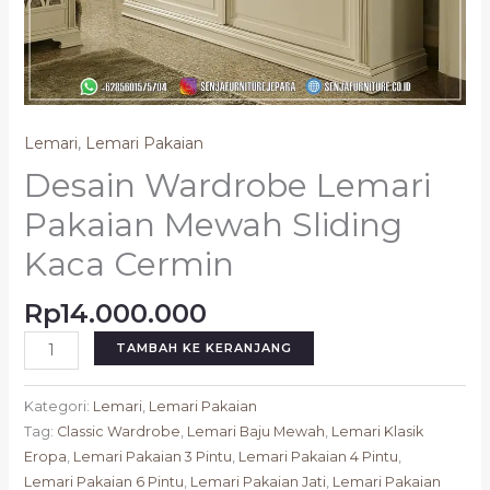
Lemari
,
Lemari Pakaian
Desain Wardrobe Lemari
Pakaian Mewah Sliding
Kaca Cermin
Rp
14.000.000
TAMBAH KE KERANJANG
Kategori:
Lemari
,
Lemari Pakaian
Tag:
Classic Wardrobe
,
Lemari Baju Mewah
,
Lemari Klasik
Eropa
,
Lemari Pakaian 3 Pintu
,
Lemari Pakaian 4 Pintu
,
Lemari Pakaian 6 Pintu
,
Lemari Pakaian Jati
,
Lemari Pakaian