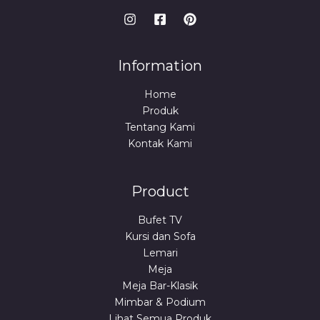
Information
Home
Produk
Tentang Kami
Kontak Kami
Product
Bufet TV
Kursi dan Sofa
Lemari
Meja
Meja Bar-Klasik
Mimbar & Podium
Lihat Semua Produk