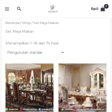
Lewati
Cari
ke
Rp
0
konten
Beranda
/
Shop
/ Set Meja Makan
Set Meja Makan
Menampilkan 1–18 dari 74 hasil