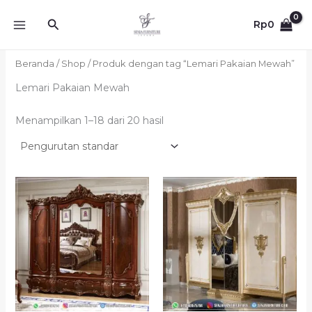
Lewati
Cari
ke
Rp
0
konten
Beranda
/
Shop
/ Produk dengan tag “Lemari Pakaian Mewah”
Lemari Pakaian Mewah
Menampilkan 1–18 dari 20 hasil