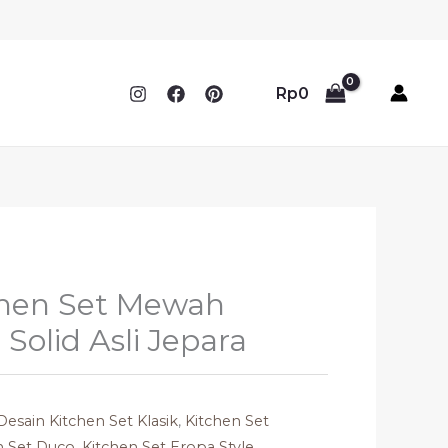
Rp
0
chen Set Mewah
 Solid Asli Jepara
Desain Kitchen Set Klasik
,
Kitchen Set
n Set Duco
,
Kitchen Set Eropa Style
,