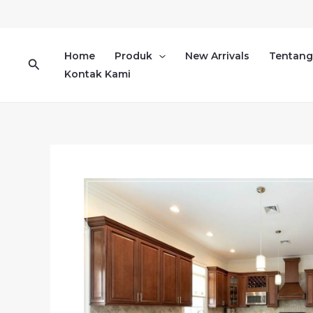
Lewati
ke
konten
Home
Produk
New Arrivals
Tentang
Cari
Kontak Kami