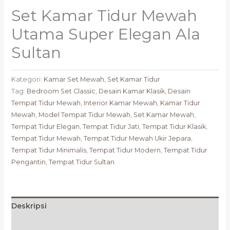
Set Kamar Tidur Mewah
Utama Super Elegan Ala
Sultan
Kategori:
Kamar Set Mewah
,
Set Kamar Tidur
Tag:
Bedroom Set Classic
,
Desain Kamar Klasik
,
Desain
Tempat Tidur Mewah
,
Interior Kamar Mewah
,
Kamar Tidur
Mewah
,
Model Tempat Tidur Mewah
,
Set Kamar Mewah
,
Tempat Tidur Elegan
,
Tempat Tidur Jati
,
Tempat Tidur Klasik
,
Tempat Tidur Mewah
,
Tempat Tidur Mewah Ukir Jepara
,
Tempat Tidur Minimalis
,
Tempat Tidur Modern
,
Tempat Tidur
Pengantin
,
Tempat Tidur Sultan
Deskripsi
Ulasan (0)