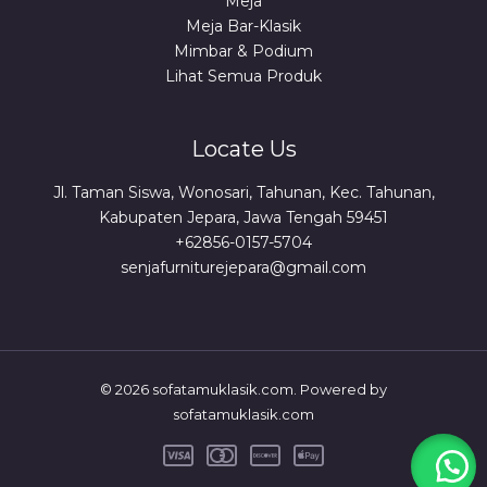
Meja
Meja Bar-Klasik
Mimbar & Podium
Lihat Semua Produk
Locate Us
Jl. Taman Siswa, Wonosari, Tahunan, Kec. Tahunan,
Kabupaten Jepara, Jawa Tengah 59451
+62856-0157-5704
senjafurniturejepara@gmail.com
© 2026 sofatamuklasik.com. Powered by
sofatamuklasik.com