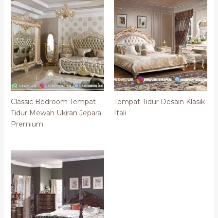
Classic Bedroom Tempat
Tempat Tidur Desain Klasik
Tidur Mewah Ukiran Jepara
Itali
Premium