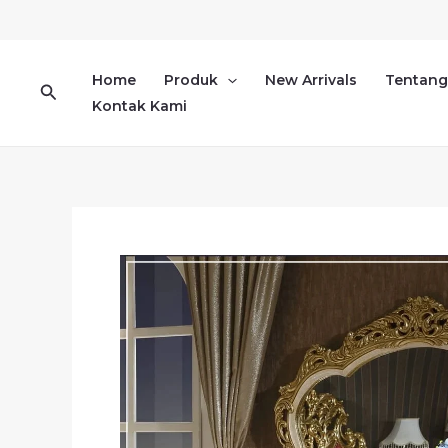
Lewati
ke
konten
Home
Produk
New Arrivals
Tentang
Cari
Kontak Kami