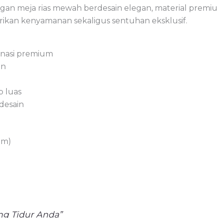
 meja rias mewah berdesain elegan, material premium,
ikan kenyamanan sekaligus sentuhan eksklusif.
binasi premium
an
p luas
desain
om)
g Tidur Anda”