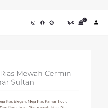
Rp
0
 Rias Mewah Cermin
mar Sultan
eja Rias Elegan
,
Meja Rias Kamar Tidur
,
Rias Klasik
,
Meja Rias Mewah
,
Meja Rias