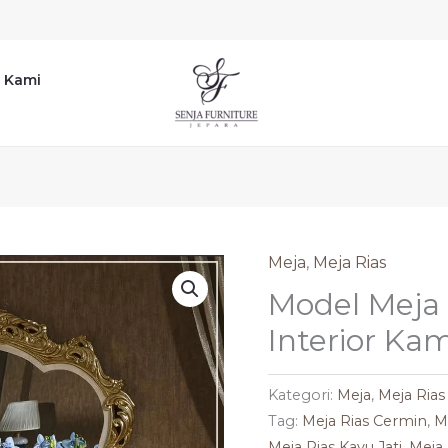
 Kami
Meja
,
Meja Rias
Model Meja
Interior Ka
Kategori:
Meja
,
Meja Rias
Tag:
Meja Rias Cermin
,
M
Meja Rias Kayu Jati
,
Meja 