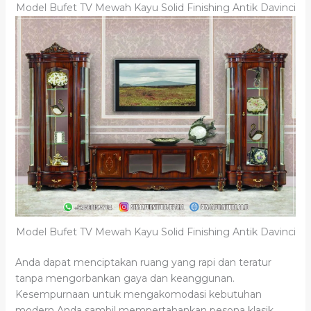
Model Bufet TV Mewah Kayu Solid Finishing Antik Davinci
Model Bufet TV Mewah Kayu Solid Finishing Antik Davinci
Anda dapat menciptakan ruang yang rapi dan teratur
tanpa mengorbankan gaya dan keanggunan.
Kesempurnaan untuk mengakomodasi kebutuhan
modern Anda sambil mempertahankan pesona klasik