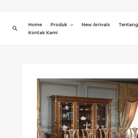
Lewati
ke
konten
Home
Produk
New Arrivals
Tentang
Cari
Kontak Kami