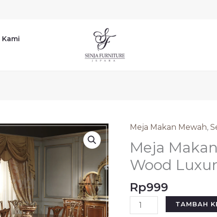
 Kami
Meja Makan Mewah
,
S
Kuantitas
Meja
Meja Makan 
Makan
Wood Luxur
Klasik
Veneer
Rp
999
Rose
TAMBAH K
Wood