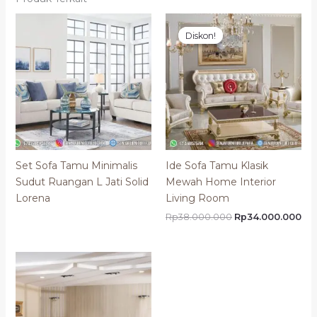
Harga
Ha
aslinya
saa
Diskon!
Diskon!
adalah:
ini
Rp38.000.000.
ada
Rp3
Set Sofa Tamu Minimalis
Ide Sofa Tamu Klasik
Sudut Ruangan L Jati Solid
Mewah Home Interior
Lorena
Living Room
Rp
38.000.000
Rp
34.000.000