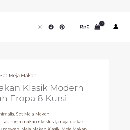
Rp
0
Set Meja Makan
akan Klasik Modern
h Eropa 8 Kursi
nimalis
,
Set Meja Makan
itas
,
meja makan eksklusif
,
meja makan
yu mewah
,
Meja Makan Klasik
,
Meja Makan