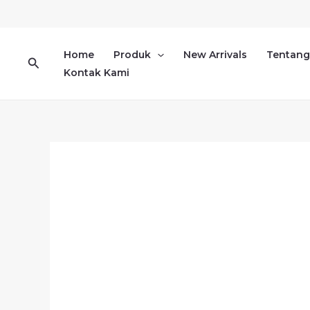
Lewati
ke
konten
Home
Produk
New Arrivals
Tentang
Cari
Kontak Kami