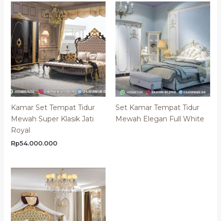
Kamar Set Tempat Tidur
Set Kamar Tempat Tidur
Mewah Super Klasik Jati
Mewah Elegan Full White
Royal
Rp
54.000.000