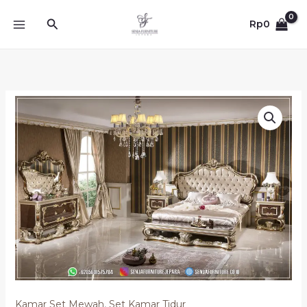
Lewati
Cari
ke
Rp
0
konten
Kamar Set Mewah
,
Set Kamar Tidur