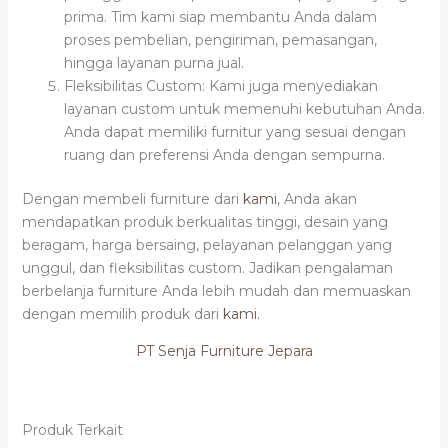
prima. Tim kami siap membantu Anda dalam
proses pembelian, pengiriman, pemasangan,
hingga layanan purna jual.
Fleksibilitas Custom: Kami juga menyediakan
layanan custom untuk memenuhi kebutuhan Anda.
Anda dapat memiliki furnitur yang sesuai dengan
ruang dan preferensi Anda dengan sempurna.
Dengan membeli furniture dari
kami
, Anda akan
mendapatkan produk berkualitas tinggi, desain yang
beragam, harga bersaing, pelayanan pelanggan yang
unggul, dan fleksibilitas custom. Jadikan pengalaman
berbelanja furniture Anda lebih mudah dan memuaskan
dengan memilih produk dari
kami.
PT Senja Furniture Jepara
Produk Terkait