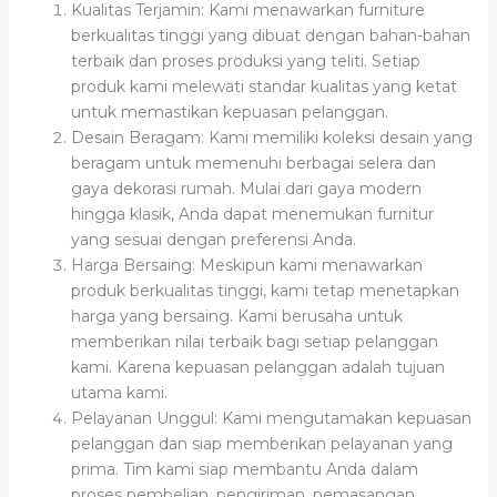
Kualitas Terjamin: Kami menawarkan furniture
berkualitas tinggi yang dibuat dengan bahan-bahan
terbaik dan proses produksi yang teliti. Setiap
produk kami melewati standar kualitas yang ketat
untuk memastikan kepuasan pelanggan.
Desain Beragam: Kami memiliki koleksi desain yang
beragam untuk memenuhi berbagai selera dan
gaya dekorasi rumah. Mulai dari gaya modern
hingga klasik, Anda dapat menemukan furnitur
yang sesuai dengan preferensi Anda.
Harga Bersaing: Meskipun kami menawarkan
produk berkualitas tinggi, kami tetap menetapkan
harga yang bersaing. Kami berusaha untuk
memberikan nilai terbaik bagi setiap pelanggan
kami. Karena kepuasan pelanggan adalah tujuan
utama kami.
Pelayanan Unggul: Kami mengutamakan kepuasan
pelanggan dan siap memberikan pelayanan yang
prima. Tim kami siap membantu Anda dalam
proses pembelian, pengiriman, pemasangan,