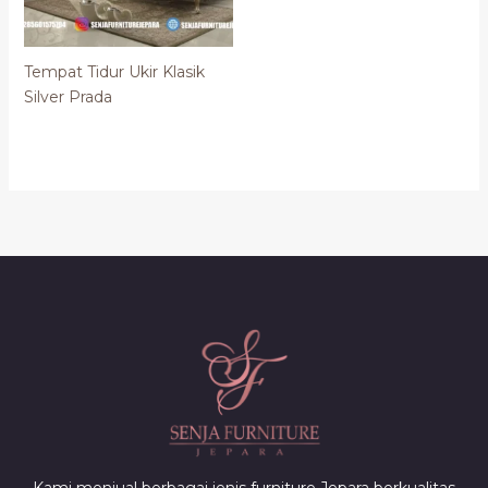
Tempat Tidur Ukir Klasik
Silver Prada