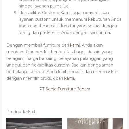
hingga layanan purna jual.
Fleksibilitas Custom: Kami juga menyediakan
layanan custom untuk memenuhi kebutuhan Anda.
Anda dapat memiliki furnitur yang sesuai dengan
ruang dan preferensi Anda dengan sempurna.
Dengan membeli furniture dari
kami
, Anda akan
mendapatkan produk berkualitas tinggi, desain yang
beragam, harga bersaing, pelayanan pelanggan yang
unggul, dan fleksibilitas custom. Jadikan pengalaman
berbelanja furniture Anda lebih mudah dan memuaskan
dengan memilih produk dari
kami.
PT Senja Furniture Jepara
Produk Terkait