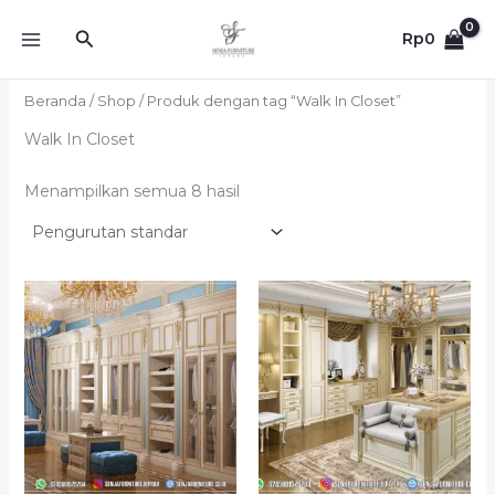
Lewati
Cari
ke
Rp
0
konten
Beranda
/
Shop
/ Produk dengan tag “Walk In Closet”
Walk In Closet
Menampilkan semua 8 hasil