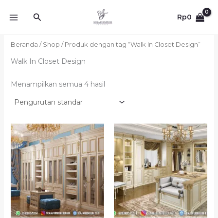
Lewati
Cari
ke
Rp
0
konten
Beranda
/
Shop
/ Produk dengan tag “Walk In Closet Design”
Walk In Closet Design
Menampilkan semua 4 hasil