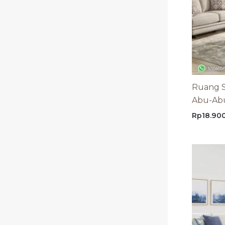
Ruang S
Abu-Abu
Rp
18.90