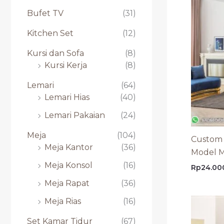
Bufet TV
(31)
Kitchen Set
(12)
Kursi dan Sofa
(8)
Kursi Kerja
(8)
Lemari
(64)
Lemari Hias
(40)
Lemari Pakaian
(24)
Meja
(104)
Custom 
Meja Kantor
(36)
Model M
Meja Konsol
(16)
Rp
24.00
Meja Rapat
(36)
Meja Rias
(16)
Set Kamar Tidur
(67)