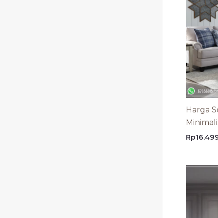
Harga 
Minimali
Rp
16.49