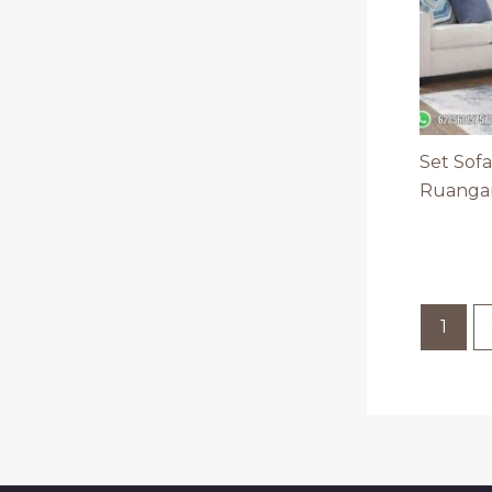
Set Sof
Ruangan 
1