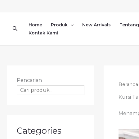
Lewati
ke
konten
Home
Produk
New Arrivals
Tentang
Cari
Kontak Kami
Pencarian
Beranda
Kursi T
Menampil
Categories