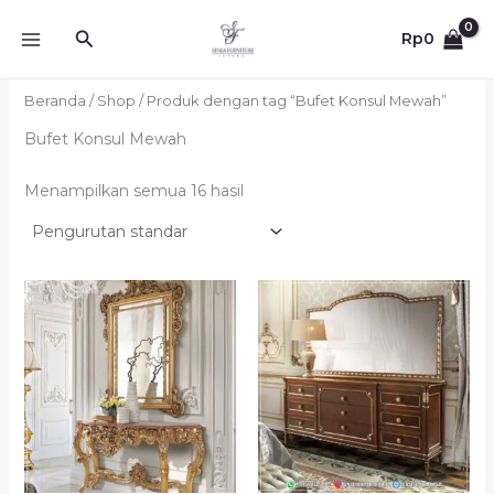
Lewati
Cari
ke
Rp
0
konten
Beranda
/
Shop
/ Produk dengan tag “Bufet Konsul Mewah”
Bufet Konsul Mewah
Menampilkan semua 16 hasil